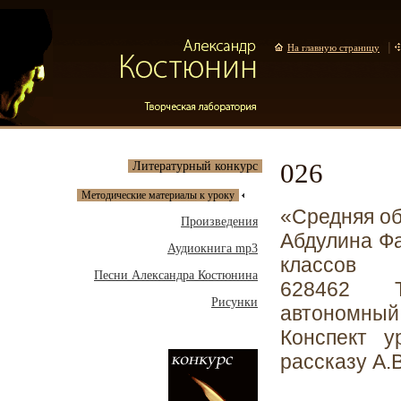
|
На главную страницу
026
Литературный конкурс
Методические материалы к уроку
«Средняя о
Произведения
Абдулина Фа
Аудиокнига mp3
классов
Песни Александра Костюнина
628462 Т
Рисунки
автономный 
Конспект у
рассказу А.